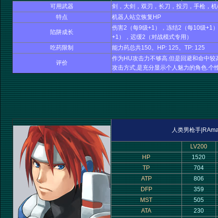
可用武器
剑，大剑，双刃，长刀，投刃，手枪，机
特点
机器人站立恢复HP
伤害2（每9级+1），冻结2（每10级+1
陷阱成长
+1），迟缓2（对战模式专用）
吃药限制
能力药总共150。HP: 125。TP: 125
作为HU攻击力不够高.但是回避和命中较
评价
攻击方式,是充分显示个人魅力的角色.个
人类男枪手|RAma
LV200
HP
1520
TP
704
ATP
806
DFP
359
MST
505
ATA
230