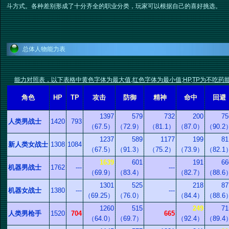
斗方式。各种差别形成了十分齐全的职业分类，玩家可以根据自己的喜好挑选。
总体人物能力表
能力对照表，以下表格中黄色字体为最大值,红色字体为最小值;HP,TP为不吃药
角色
HP
TP
攻击
防御
精神
命中
回避
1397
579
732
200
75
人类男战士
1420
793
（67.5）
（72.9）
（81.1）
（87.0）
（90.2
1237
589
1177
199
81
新人类女战士
1308
1084
（67.5）
（91.3）
（75.2）
（73.9）
（82.1
1639
601
191
66
机器男战士
1762
---
---
（69.9）
（83.4）
（82.7）
（88.6
1301
525
218
87
机器女战士
1380
---
---
（69.25）
（76.0）
（84.4）
（88.6
1260
515
249
71
人类男枪手
1520
704
665
（64.0）
（69.7）
（92.4）
（89.4