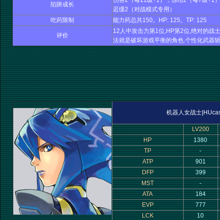
伤害2（每11级+1），冻结2（每7级+1
陷阱成长
迟缓2（对战模式专用）
吃药限制
能力药总共150。HP: 125。TP: 125
12人中攻击力第1位,HP第2位,绝对的战
评价
法就是破坏游戏平衡的角色.个性化武器斩
机器人女战士|HUcas
LV200
HP
1380
TP
-
ATP
901
DFP
399
MST
-
ATA
184
EVP
777
LCK
10