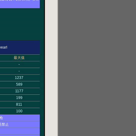
arl
最大值
-
-
1237
589
1177
199
811
100
枪
活禁止