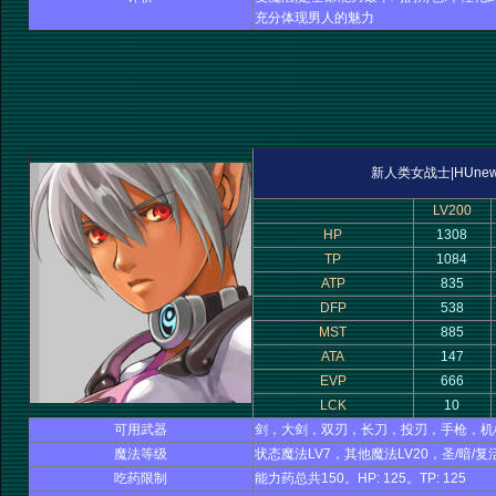
充分体现男人的魅力
新人类女战士|HUnewe
LV200
HP
1308
TP
1084
ATP
835
DFP
538
MST
885
ATA
147
EVP
666
LCK
10
可用武器
剑，大剑，双刃，长刀，投刃，手枪，机
魔法等级
状态魔法LV7，其他魔法LV20，圣/暗/复
吃药限制
能力药总共150。HP: 125。TP: 125