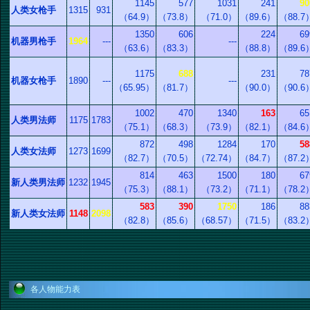
1145
577
1031
241
90
人类女枪手
1315
931
（64.9）
（73.8）
（71.0）
（89.6）
（88.7
1350
606
224
69
机器男枪手
1964
---
---
（63.6）
（83.3）
（88.8）
（89.6
1175
688
231
78
机器女枪手
1890
---
---
（65.95）
（81.7）
（90.0）
（90.6
1002
470
1340
163
65
人类男法师
1175
1783
（75.1）
（68.3）
（73.9）
（82.1）
（84.6
872
498
1284
170
58
人类女法师
1273
1699
（82.7）
（70.5）
（72.74）
（84.7）
（87.2
814
463
1500
180
67
新人类男法师
1232
1945
（75.3）
（88.1）
（73.2）
（71.1）
（78.2
583
390
1750
186
88
新人类女法师
1148
2098
（82.8）
（85.6）
（68.57）
（71.5）
（83.2
各人物能力表