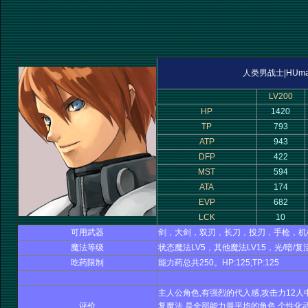
人类男战士|HUma
LV200
HP
1420
TP
793
ATP
943
DFP
422
MST
594
ATA
174
EVP
682
LCK
10
可用武器
剑，大剑，双刃，长刀，投刃，手枪，机
魔法等级
状态魔法LV5，其他魔法LV15，光/暗/
吃药限制
能力药总共250。HP:125;TP:125
主人公角色,有强烈的代入感,攻击力12人中
评价
复魔法,是全部能力最平均的角色.个性化