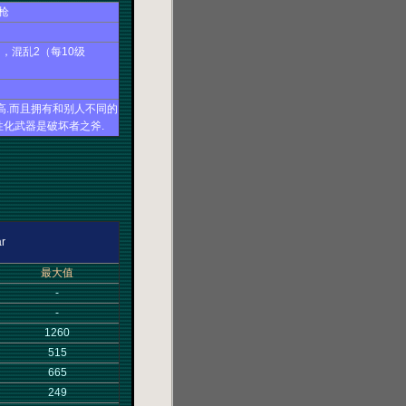
枪
），混乱2（每10级
高.而且拥有和别人不同的
性化武器是破坏者之斧.
r
最大值
-
-
1260
515
665
249