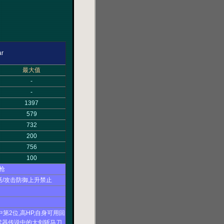
r
最大值
-
-
1397
579
732
200
756
100
枪
复活/攻击防御上升禁止
第2位,高HP,自身可用回
武器传说中的大剑斩马刀,