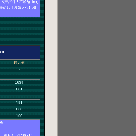
实际战斗力不输给Hmr,
武器幻爪【波姆之心】和
st
最大值
-
-
1639
601
-
191
660
100
枪