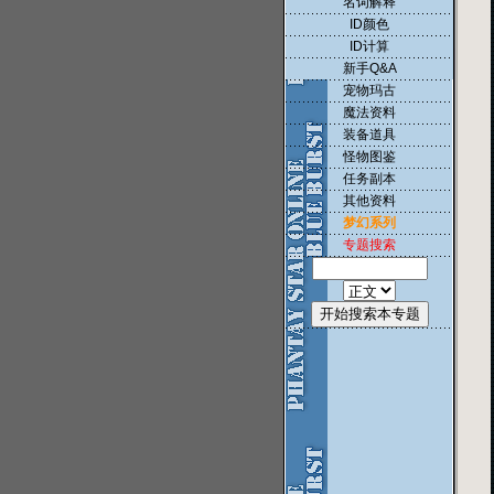
名词解释
ID颜色
ID计算
新手Q&A
宠物玛古
魔法资料
装备道具
怪物图鉴
任务副本
其他资料
梦幻系列
专题搜索