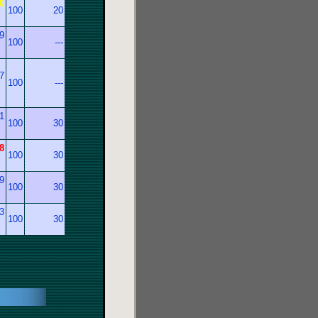
0
100
20
）
9
100
---
）
7
100
---
）
1
100
30
）
8
100
30
）
9
100
30
）
3
100
30
）