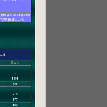
），混乱2（每7级+1），
士,如果在配合FO的辅助魔
马刀和破坏者之斧.
eal
最大值
-
-
1301
525
-
218
877
100