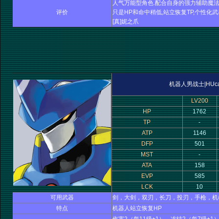
人气万能型角色.配合自身的强力辅助魔法,
评价
只是HP和命中稍低,站立恢复TP,个性化
[真]妮之爪
机器人男战士|HUca
LV200
HP
1762
TP
-
ATP
1146
DFP
501
MST
-
ATA
158
EVP
585
LCK
10
可用武器
剑，大剑，双刃，长刀，投刃，手枪，机
特点
机器人站立恢复HP