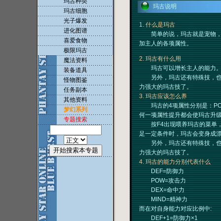
玛古种类
玛古说明
玛古细胞
光子爆发
1. 什么是玛古
进化图谱
简单的说，玛古就是宠物，在
喜爱食物
加主人的各项属性。
极限玛古
2. 玛古有什么用
魔法资料
玛古可以增长主人的能力。比如
装备道具
另外，玛古还有特殊技，也
怪物图鉴
力强大的玛古技了。
任务副本
3. 玛古应该怎么养
其他资料
玛古的4项属性分别是：POW 
梦幻系列
何一项属性提升都会使玛古升级
专题搜索
按F4出现喂养玛古的菜单，
足一定条件时，玛古会变身成
另外，玛古还有特殊技，也
力强大的玛古技了。
4. 玛古的能力分别代表什么
DEF=防御力
POW=攻击力
DEX=命中力
MIND=精神力
而在对自身能力对应比例中:
DEF+1=防御力×1