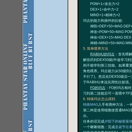
POW+1=攻击力×2
DEX+1=命中力÷2
MIND+1=精神力×2
玛古的能力和插件的比较:
神防=DEF+50=MAG D
神攻=POW+50=MAG P
神命=DEX+15=MAG D
神精=MIND+50=MAG MI
5. 简单喂养方法
RA和HU的玛古
：首先喂解
解痉药到DEX50级(中途学习
则不能学到第三技能。如果重复
角色喂养。玛古能力从50级到1
不行了)。然后在DEX50级后
于RA和HU来说实用性比较强
FO的玛古
：FO的玛古相对
习到第二技能后可一直喂中TP至
6. 特殊玛古怎么得到
特殊MAG
入手有两种方法，一
第二种是使用细胞使普通MAG
出。
任务的话完成
夕阳下的秘密基
一个啾啾细胞；完成
圣诞节任